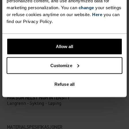
FORSKJELLEN
personalized content, and use anonymized data for
marketing personalization. You can
change
your settings
or refuse cookies anytime on our website.
Here
you can
Tilbehør bygget for å få mest mulig ut av hvert
find our Privacy Policy.
eventyr.
Allow all
AKTIVITETSNIVÅ
Customize
LAV
MODERAT
HØY
Refuse all
AKTIVITETSTYPE
HVA SOM HELST HIGH INTENSITY
Langrenn - Sykling - Løping
MATERIALSPESIFIKASJONER