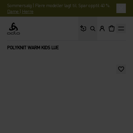
Sommersalg | Flere modeller lagt til. Spar opptil 40 %.
Dame
|
Herre
Hva leter du etter?
Odlo
POLYKNIT WARM KIDS LUE