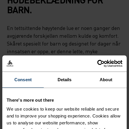
BARN.
En tettsittende høyytende lue er noen ganger den
avgjørende forskjellen mellom kulde og komfort.
Skåret spesielt for barn og designet for dager når
innsatsen er oppe, er denne lette, myke
berøringsluen perfekt under hjelmer og under
skidager. Laget av 100% resirkulert stoff og nøye
laget av Odlo. Designet for å holde dem i
Consent
Details
About
bevegelse og varme. Designet for å holde dem i
bevegelse og varme.
There's more out there
We use cookies to keep our website reliable and secure
and to improve your shopping experience. Cookies allow
DETALJENE SOM GJØR
us to analyse our website performance, show