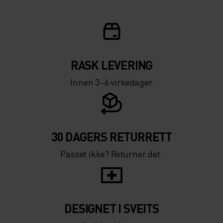
5°
5°
0°
0°
-5°
-5°
RASK LEVERING
Innen 3–6 virkedager
-10°
-10°
-15°
-15°
30 DAGERS RETURRETT
Passet ikke? Returner det.
-20°
-20°
-25°
-25°
DESIGNET I SVEITS