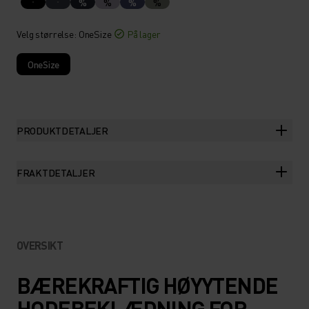
%
%
%
%
Velg størrelse
: OneSize
På lager
OneSize
PRODUKTDETALJER
FRAKTDETALJER
OVERSIKT
BÆREKRAFTIG HØYYTENDE
HODEBEKLÆDNING FOR