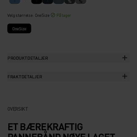
%
%
Velg størrelse
: OneSize
På lager
OneSize
PRODUKTDETALJER
FRAKTDETALJER
OVERSIKT
ET BÆREKRAFTIG
PANNEBÅND NØYE LAGET