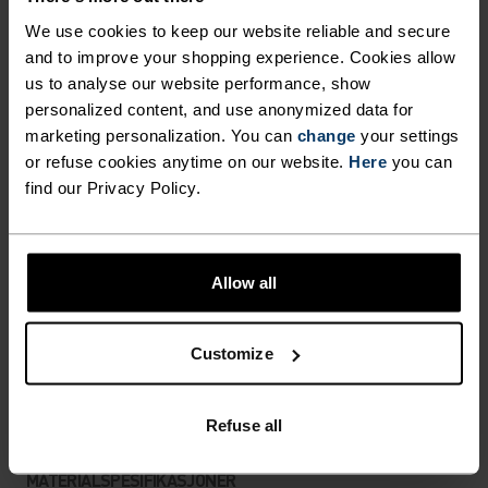
FORSKJELLEN
We use cookies to keep our website reliable and secure
and to improve your shopping experience. Cookies allow
Tilbehør bygget for å få mest mulig ut av hvert
us to analyse our website performance, show
eventyr.
personalized content, and use anonymized data for
marketing personalization. You can
change
your settings
or refuse cookies anytime on our website.
Here
you can
find our Privacy Policy.
AKTIVITETSNIVÅ
LAV
MODERAT
HØY
Allow all
AKTIVITETSTYPE
Customize
HVA SOM HELST HIGH INTENSITY
Langrenn - Sykling - Løping
Refuse all
MATERIALSPESIFIKASJONER