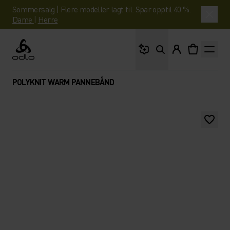
Sommersalg | Flere modeller lagt til. Spar opptil 40 %.
Dame
|
Herre
Hva leter du etter?
Odlo
POLYKNIT WARM PANNEBÅND