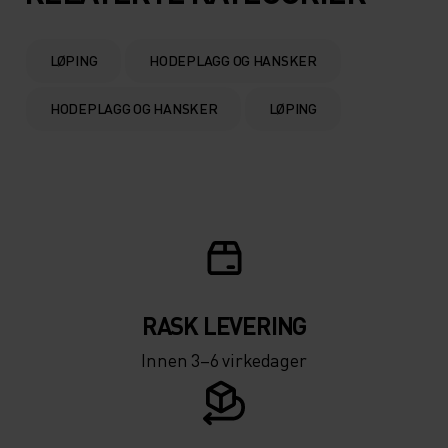
0°
0°
LØPING
HODEPLAGG OG HANSKER
-5°
-5°
HODEPLAGG OG HANSKER
LØPING
-10°
-10°
-15°
-15°
-20°
-20°
RASK LEVERING
-25°
-25°
Innen 3–6 virkedager
-30°
-30°