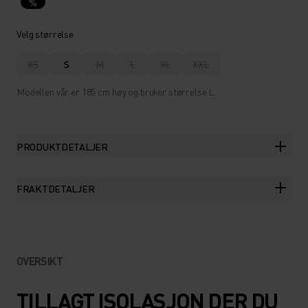
%
Velg størrelse
XS
S
M
L
XL
XXL
Modellen vår er 185 cm høy og bruker størrelse L.
PRODUKTDETALJER
FRAKTDETALJER
OVERSIKT
TILLAGT ISOLASJON DER DU