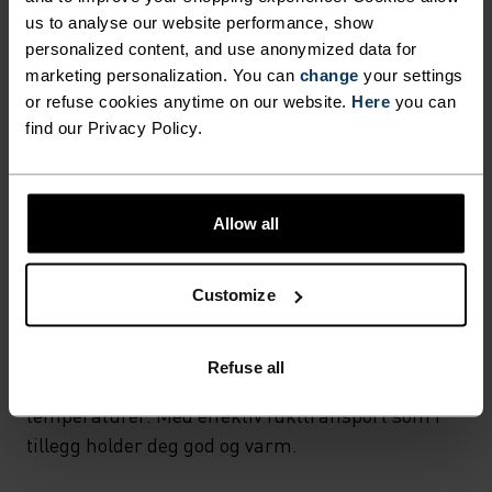
Vanligvis kalt nylon, polyamid er et flott materiale for
us to analyse our website performance, show
aktivklær da det kombinerer holdbarhet, letthet og
personalized content, and use anonymized data for
hurtigtørkende egenskaper. Produkter som bruker
marketing personalization. You can
change
your settings
polyamid er kjent for å være glatte, sterke og
motstandsdyktige mot slitasje.
or refuse cookies anytime on our website.
Here
you can
find our Privacy Policy.
TEMPERATURKONTROLLSYSTEM
Allow all
X-WARM
Customize
Spesielt varmt sportstøy og funksjonelt undertøy
for kulde. Ekstra varme stoffer beskytter
Refuse all
kroppens følsomme områder ved svært lave
temperaturer. Med effektiv fukttransport som i
tillegg holder deg god og varm.