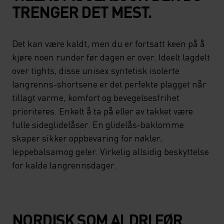
TRENGER DET MEST.
Det kan være kaldt, men du er fortsatt keen på å
kjøre noen runder før dagen er over. Ideelt lagdelt
over tights, disse unisex syntetisk isolerte
langrenns-shortsene er det perfekte plagget når
tillagt varme, komfort og bevegelsesfrihet
prioriteres. Enkelt å ta på eller av takket være
fulle sideglidelåser. En glidelås-baklomme
skaper sikker oppbevaring for nøkler,
leppebalsamog geler. Virkelig allsidig beskyttelse
for kalde langrennsdager.
NORDISK SOM ALDRI FØR