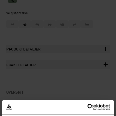
%
Velg størrelse
44
46
48
50
52
54
56
PRODUKTDETALJER
FRAKTDETALJER
OVERSIKT
UTFORSKINGSKLARE
OVERSHORTS NØYE