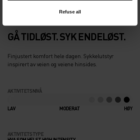
å utforske.
Refuse all
GÅ TIDLØST. SYK ENDELØST.
Finjustert komfort hele dagen. Sykkelutstyr
inspirert av veien og veiene hinsides.
AKTIVITETSNIVÅ
LAV
MODERAT
HØY
AKTIVITETSTYPE
HVA SOM HELST HIGH INTENSITY