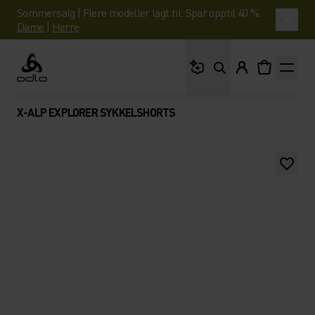
Sommersalg | Flere modeller lagt til. Spar opptil 40 %.
Dame
|
Herre
Hva leter du etter?
Odlo
X-ALP EXPLORER SYKKELSHORTS