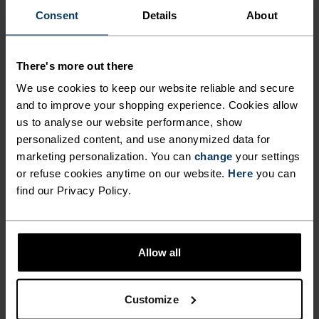
Consent
Details
About
KONSTRUERT FOR MTB-
EVENTYR OG VIDERE.
There's more out there
We use cookies to keep our website reliable and secure
Lette, ferdigstilt med vannavvisende belegg og
and to improve your shopping experience. Cookies allow
laget av 90 prosent resirkulerte materialer, er
us to analyse our website performance, show
Odlo X-Alp Explorer MTB overshorts designet for å
personalized content, and use anonymized data for
gå stort. Laget av et slitesterkt dobbelt-vevet stoff,
marketing personalization. You can
change
your settings
kan disse shorts skryte av to glidelås-lommer, to
or refuse cookies anytime on our website.
Here
you can
håndsommer, masse stretch og justerbart
find our Privacy Policy.
midjebelte for å låse inn bærekapasitet og
komfort på stien. Laget uten chamois-pute, ment
for å brukes over bib eller liner tight shorts, ble
Allow all
disse shorts laget for fjellveier og mer til.
Holdbare, MTB-spesifikke overshorts laget av
Customize
resirkulerte materialer. Laget i Sveits og laget for