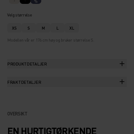
%
Velg størrelse
XS
S
M
L
XL
Modellen vår er 176 cm høy og bruker størrelse S.
PRODUKTDETALJER
FRAKTDETALJER
OVERSIKT
EN HURTIGTØRKENDE