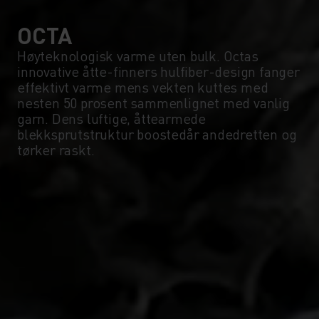
0°
0°
OCTA
Høyteknologisk varme uten bulk. Octas
innovative åtte-finners hulfiber-design fanger
-5°
-5°
effektivt varme mens vekten kuttes med
nesten 50 prosent sammenlignet med vanlig
garn. Dens luftige, åttearmede
-10°
-10°
blekksprutstruktur boostedår andedretten og
tørker raskt.
-15°
-15°
-20°
-20°
-25°
-25°
-30°
-30°