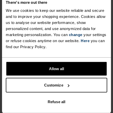
There's more out there
og hurtigtørkende egenskaper. Den beholder formen sin,
noe som gjør den rynke- og krymperesistent, og holder
We use cookies to keep our website reliable and secure
fargen eksepsjonelt godt gjennom mange bruksområder.
and to improve your shopping experience. Cookies allow
Du finner det i produkter som våre base layers.
us to analyse our website performance, show
personalized content, and use anonymized data for
marketing personalization. You can
change
your settings
TEMPERATURKONTROLLSYSTEM
or refuse cookies anytime on our website.
Here
you can
find our Privacy Policy.
WARM
Allow all
Høyfunksjonelt og komfortabelt sportstøy og
funksjonelt undertøy med svært god
varmeisolasjon. Ideelt for alle vinteraktiviteter.
Customize
Pustende, for effektiv fuktighetsregulering som
holder huden varm og tørr.
Refuse all