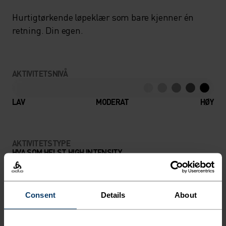
Hurtigtørkende løpeklær som bare kjenner én
retning. Din egen.
AKTIVITETSNIVÅ
LAV
MODERAT
HØY
AKTIVITETSTYPE
HVA SOM HELST HIGH INTENSITY
Terrengløp - Løping
Consent
Details
About
MATERIALSPESIFIKASJONER
POLYESTER
Polyester er en holdbar syntetisk fiber med fuktledende