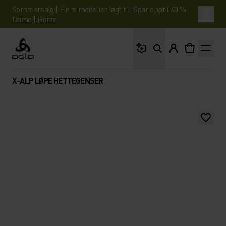
Sommersalg | Flere modeller lagt til. Spar opptil 40 %.
Dame
|
Herre
Hva leter du etter?
Odlo
X-ALP LØPE HETTEGENSER