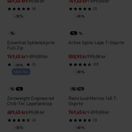
489,45 kr
699,00 kr
769,45 kr
1 099,00 kr
(8)
(3)
-30 %
-30 %
%
%
%
Essential Sykkelskjorte
Active Spine Løpe T-Skjorte
Full-Zip
769,45 kr
1 099,00 kr
558,95 kr
799,00 kr
(3)
(57)
-30 %
Chill-Tec
-30 %
%
%
%
%
Zeroweight Engineered
Raincloud Merino 160 T-
Chill-Tec Løpetanktop
Skjorte
489,45 kr
699,00 kr
769,45 kr
1 099,00 kr
(6)
(5)
-30 %
-30 %