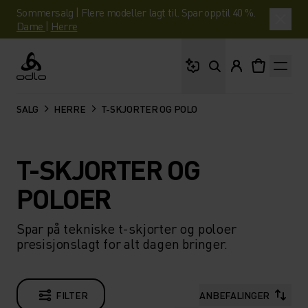
Sommersalg | Flere modeller lagt til. Spar opptil 40 %.
Dame
|
Herre
Hva leter du etter?
Odlo
SALG
HERRE
T-SKJORTER OG POLO
T-SKJORTER OG
POLOER
Spar på tekniske t-skjorter og poloer
presisjonslagt for alt dagen bringer.
FILTER
ANBEFALINGER