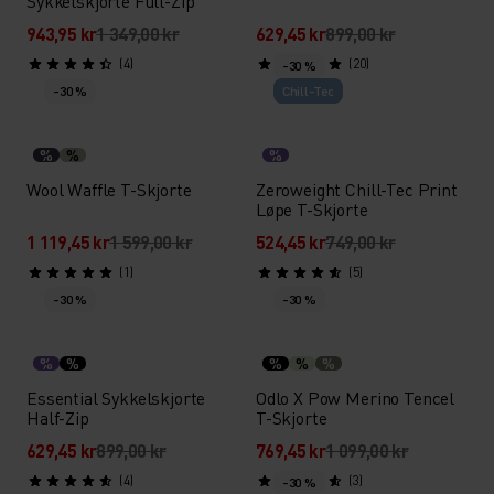
Sykkelskjorte Full-Zip
943,95 kr
1 349,00 kr
629,45 kr
899,00 kr
(4)
(20)
-30 %
-30 %
Chill-Tec
%
%
%
Wool Waffle T-Skjorte
Zeroweight Chill-Tec Print
Løpe T-Skjorte
1 119,45 kr
1 599,00 kr
524,45 kr
749,00 kr
(1)
(5)
-30 %
-30 %
%
%
%
%
%
Essential Sykkelskjorte
Odlo X Pow Merino Tencel
Half-Zip
T-Skjorte
629,45 kr
899,00 kr
769,45 kr
1 099,00 kr
(4)
(3)
-30 %