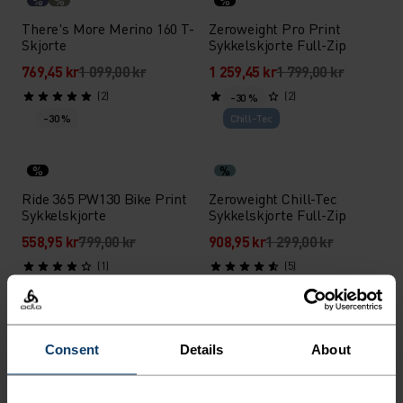
%
%
%
There's More Merino 160 T-
Zeroweight Pro Print
Skjorte
Sykkelskjorte Full-Zip
769,45 kr
1 099,00 kr
1 259,45 kr
1 799,00 kr
(2)
(2)
-30 %
-30 %
Chill-Tec
%
%
Ride 365 PW130 Bike Print
Zeroweight Chill-Tec
Sykkelskjorte
Sykkelskjorte Full-Zip
558,95 kr
799,00 kr
908,95 kr
1 299,00 kr
(1)
(5)
-30 %
-30 %
%
%
%
%
%
%
%
%
%
%
Consent
Details
About
Cardada T-Skjorte
F-Dry Tanktop
419,45 kr
599,00 kr
384,45 kr
549,00 kr