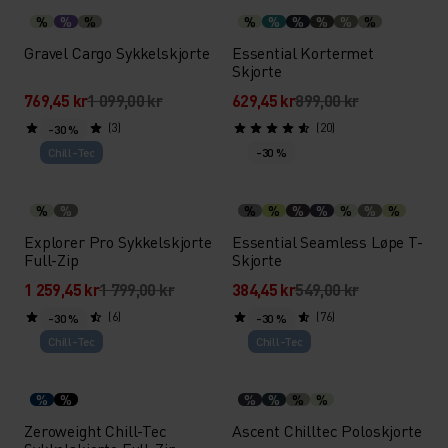
%
%
%
%
%
%
%
%
%
Gravel Cargo Sykkelskjorte
Essential Kortermet
Skjorte
769,45 kr
1 099,00 kr
629,45 kr
899,00 kr
(3)
(20)
-30 %
Chill-Tec
-30 %
%
%
%
%
%
%
%
%
%
Explorer Pro Sykkelskjorte
Essential Seamless Løpe T-
Full-Zip
Skjorte
1 259,45 kr
1 799,00 kr
384,45 kr
549,00 kr
(6)
(76)
-30 %
-30 %
Chill-Tec
Chill-Tec
%
%
%
%
%
%
Zeroweight Chill-Tec
Ascent Chilltec Poloskjorte