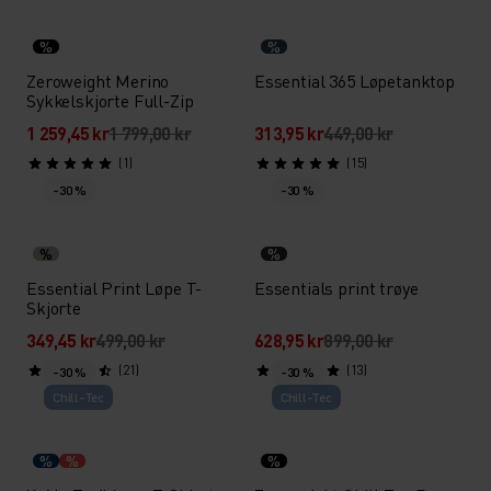
%
%
Zeroweight Merino
Essential 365 Løpetanktop
Sykkelskjorte Full-Zip
1 259,45 kr
1 799,00 kr
313,95 kr
449,00 kr
(1)
(15)
-30 %
-30 %
%
%
Essential Print Løpe T-
Essentials print trøye
Skjorte
349,45 kr
499,00 kr
628,95 kr
899,00 kr
(21)
(13)
-30 %
-30 %
Chill-Tec
Chill-Tec
%
%
%