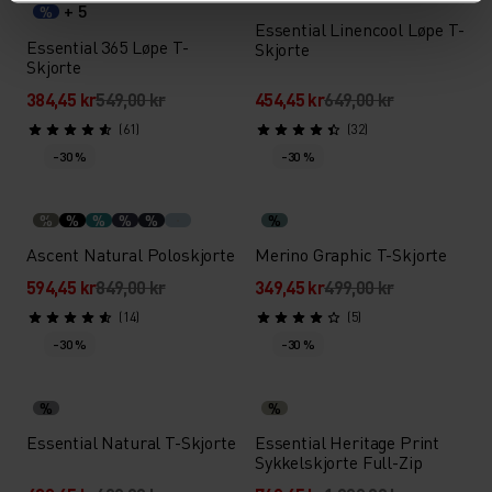
+ 5
%
Essential Linencool Løpe T-
Essential 365 Løpe T-
Skjorte
Skjorte
384,45 kr
549,00 kr
454,45 kr
649,00 kr
(61)
(32)
-30 %
-30 %
%
%
%
%
%
%
Ascent Natural Poloskjorte
Merino Graphic T-Skjorte
594,45 kr
849,00 kr
349,45 kr
499,00 kr
(14)
(5)
-30 %
-30 %
%
%
Essential Natural T-Skjorte
Essential Heritage Print
Sykkelskjorte Full-Zip