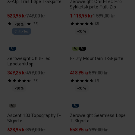
X-Alp Trail Løpe T-Skjorte
Zeroweight Chill-Tec Pro
Sykkelskjorte Full-Zip
523,95 kr
749,00 kr
1 118,95 kr
1 599,00 kr
(35)
(3)
-30 %
Chill-Tec
-30 %
%
%
%
Zeroweight Chill-Tec
F-Dry Mountain T-Skjorte
Løpetanktop
349,25 kr
499,00 kr
418,95 kr
599,00 kr
(36)
(5)
-30 %
-30 %
%
%
Ascent 130 Topography T-
Zeroweight Seamless Løpe
Skjorte
T-Skjorte
628,95 kr
899,00 kr
558,95 kr
799,00 kr